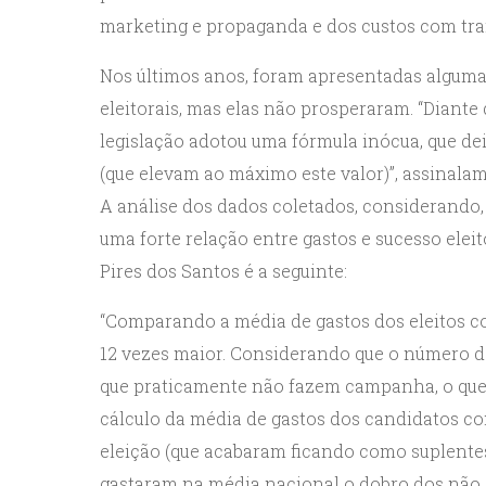
marketing e propaganda e dos custos com tra
Nos últimos anos, foram apresentadas alguma
eleitorais, mas elas não prosperaram. “Diante 
legislação adotou uma fórmula inócua, que dei
(que elevam ao máximo este valor)”, assinalam
A análise dos dados coletados, considerando,
uma forte relação entre gastos e sucesso elei
Pires dos Santos é a seguinte:
“Comparando a média de gastos dos eleitos co
12 vezes maior. Considerando que o número d
que praticamente não fazem campanha, o que r
cálculo da média de gastos dos candidatos com
eleição (que acabaram ficando como suplentes)
gastaram na média nacional o dobro dos não 