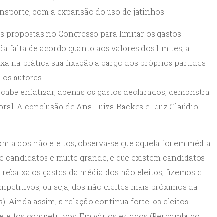
nsporte, com a expansão do uso de jatinhos.
s propostas no Congresso para limitar os gastos
da falta de acordo quanto aos valores dos limites, a
xa na prática sua fixação a cargo dos próprios partidos
 os autores.
 cabe enfatizar, apenas os gastos declarados, demonstra
toral. A conclusão de Ana Luiza Backes e Luiz Claúdio
m a dos não eleitos, observa-se que aquela foi em média
e candidatos é muito grande, e que existem candidatos
ebaixa os gastos da média dos não eleitos, fizemos o
petitivos, ou seja, dos não eleitos mais próximos da
. Ainda assim, a relação continua forte: os eleitos
eleitos competitivos. Em vários estados (Pernambuco,