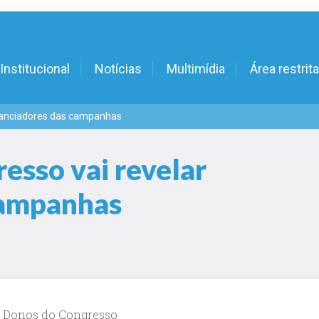
Institucional
Notícias
Multimídia
Área restrita
inanciadores das campanhas
esso vai revelar
campanhas
 Os Donos do Congresso